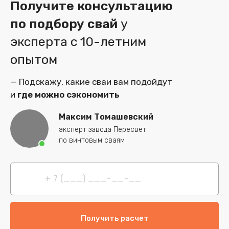
Получите консультацию
Материал: Учитывайте условия эксплуатации и
выбирайте материал с достаточной коррозионной
по подбору свай
у
стойкостью.
эксперта
с 10-летним
опытом
— Подскажу, какие сваи вам подойдут
и
где можно сэкономить
Максим Томашевский
эксперт завода Пересвет
по винтовым сваям