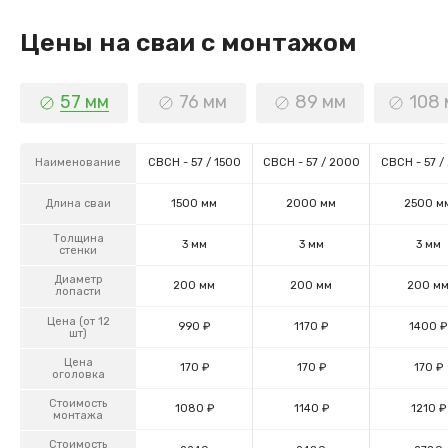
записей
Цены на сваи с монтажом
57 мм
76 мм
89 мм
108
Наименование
СВСН - 57 / 1500
СВСН - 57 / 2000
СВСН - 57 /
Длина сваи
1500 мм
2000 мм
2500 м
Толщина
3 мм
3 мм
3 мм
стенки
Диаметр
200 мм
200 мм
200 м
лопасти
Цена (от 12
990 ₽
1170 ₽
1400 ₽
шт)
Цена
170 ₽
170 ₽
170 ₽
оголовка
Стоимость
1080 ₽
1140 ₽
1210 ₽
монтажа
Стоимость