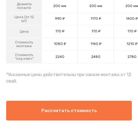
Диаметр
200 мм
200 мм
200 м
лопасти
Цена (от 12
990 ₽
1170 ₽
1400 ₽
шт)
170 ₽
170 ₽
170 ₽
Цена
Стоимость
1080 ₽
1140 ₽
1210 ₽
монтажа
Стоимость
2240
2480
2780
“под ключ”
*Указанные цены действительны при заказе монтажа от 12
свай.
Рассчитать стоимость