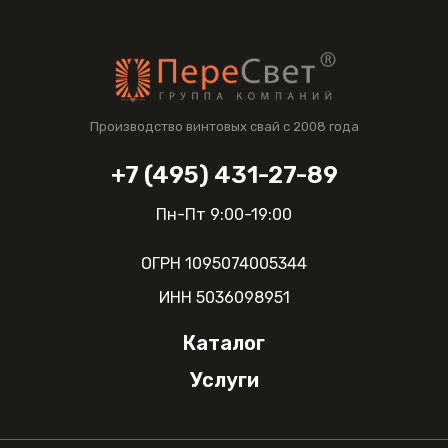
Производство винтовых свай с 2008 года
+7 (495) 431-27-89
Пн-Пт 9:00-19:00
ОГРН 1095074005344
ИНН 5036098951
Каталог
О компании
Услуги
Винтовые сваи 57мм
Оплата и доставка
Винтовые сваи 76мм
Пробное бурение
Гарантии
Винтовые сваи 89мм
Установка винтовых свай