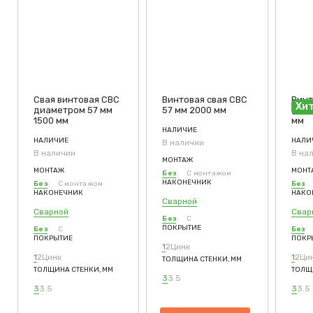
Свая винтовая СВС
Винтовая свая СВС
Винт
Хи
диаметром 57 мм
57 мм 2000 мм
(СВС
1500 мм
мм
НАЛИЧИЕ
НАЛИЧИЕ
НАЛИ
В наличии
В наличии
В на
МОНТАЖ
МОНТАЖ
МОНТ
Без
С монтажом
НАКОНЕЧНИК
Без
С монтажом
Без
НАКОНЕЧНИК
НАКО
Сварной
Сварной
Свар
Без
С
ПОКРЫТИЕ
Без
С
Без
ПОКРЫТИЕ
ПОКР
1
2
Цинк
1
2
Цинк
1
2
Ци
ТОЛЩИНА СТЕНКИ, ММ
ТОЛЩИНА СТЕНКИ, ММ
ТОЛЩ
3
3.5
3
3.5
3
3.5