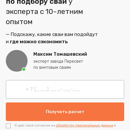
по подбору свай
у
влияет на соседние жилые здания. Срок службы
эксперта
с 10-летним
винтовых свай — 50 лет.
опытом
— Подскажу, какие сваи вам подойдут
и
где можно сэкономить
Максим Томашевский
эксперт завода Пересвет
по винтовым сваям
Я даю свое согласие на
обработку персональных данных
в