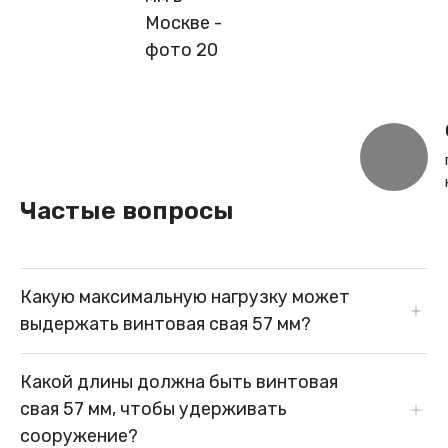
Частые вопросы
Какую максимальную нагрузку может
выдержать винтовая свая 57 мм?
Нагрузочная способность винтовых свай 57 мм зависит
Какой длины должна быть винтовая
от длины сваи и грунта, в котором она
свая 57 мм, чтобы удерживать
устанавливается. Согласно производителю,
максимальная нагрузка прочности может достигать 1,5
сооружение?