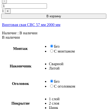
Quantity
-
1
+
В корзину
Винтовая свая СВС 57 мм 2000 мм
Наличие
: В наличии
В наличии
Без
Монтаж
С монтажом
Сварной
Наконечник
Литой
Без
Оголовок
С оголовком
1 слой
Покрытие
2 слоя
Цинк