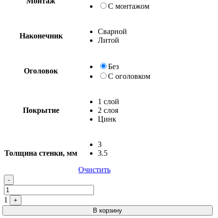
Монтаж
С монтажом
Сварной
Наконечник
Литой
Без
Оголовок
С оголовком
1 слой
Покрытие
2 слоя
Цинк
3
Толщина стенки, мм
3.5
Очистить
Quantity
-
1
+
В корзину