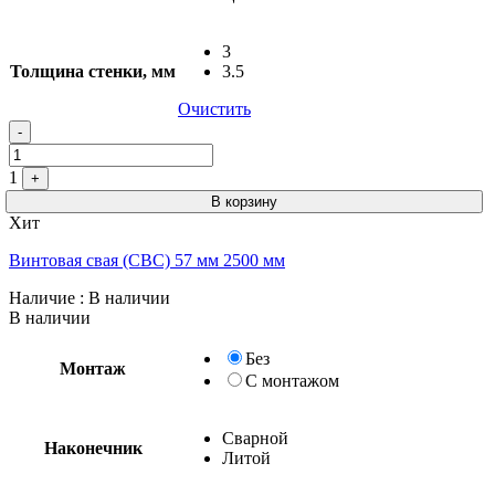
3
Толщина стенки, мм
3.5
Очистить
Quantity
-
1
+
В корзину
Хит
Винтовая свая (СВС) 57 мм 2500 мм
Наличие
: В наличии
В наличии
Без
Монтаж
С монтажом
Сварной
Наконечник
Литой