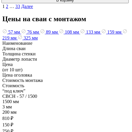
В корзину
Пагинация
1
2
…
33
Далее
записей
Цены на сваи с монтажом
57 мм
76 мм
89 мм
108 мм
133 мм
159 мм
219 мм
325 мм
Наименование
Длина сваи
Толщина стенки
Диаметр лопасти
Цена
(от 10 шт)
Цена оголовка
Стоимость монтажа
Стоимость
“под ключ”
СВСН - 57 / 1500
1500 мм
3 мм
200 мм
810 ₽
150 ₽
750 ₽