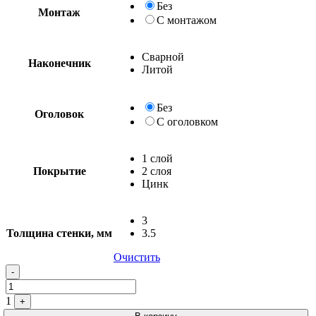
Без
Монтаж
С монтажом
Сварной
Наконечник
Литой
Без
Оголовок
С оголовком
1 слой
Покрытие
2 слоя
Цинк
3
Толщина стенки, мм
3.5
Очистить
Quantity
-
1
+