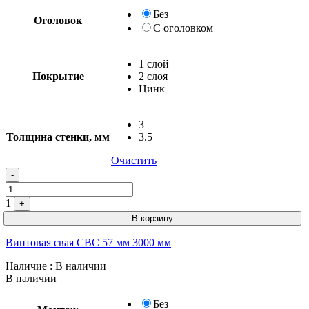
Без
Оголовок
С оголовком
1 слой
Покрытие
2 слоя
Цинк
3
Толщина стенки, мм
3.5
Очистить
Quantity
-
1
+
В корзину
Винтовая свая СВС 57 мм 3000 мм
Наличие
: В наличии
В наличии
Без